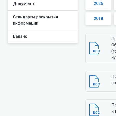
2026
Документы
Стандарты раскрытия
2018
информации
Баланс
Пр
Об
(г
н
По
по
По
и 