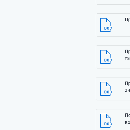
Пр
Пр
те
Пр
э
По
во