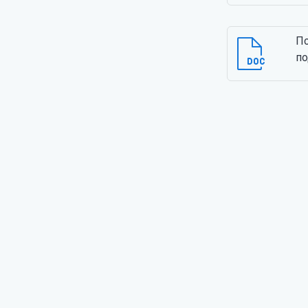
По
по