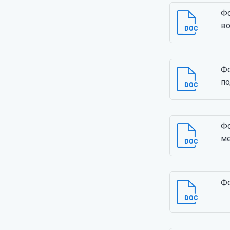
Фо
во
Фо
по
Фо
ме
Фо