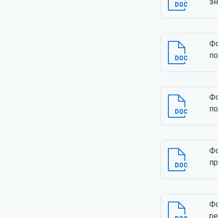
эн
Фо
по
Фо
по
Фо
пр
Фо
ре