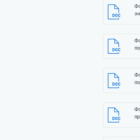
Фо
эн
Фо
по
Фо
по
Фо
пр