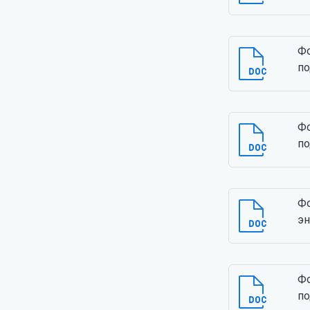
Фо
по
Фо
по
Фо
эн
Фо
по