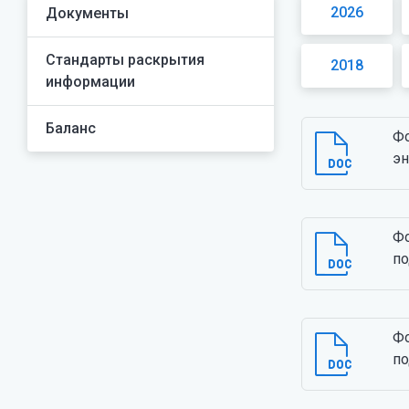
2026
Документы
Стандарты раскрытия
2018
информации
Баланс
Фо
эн
Фо
по
Фо
по