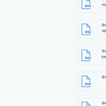
по
Фо
пр
Фо
ре
Фо
Фо