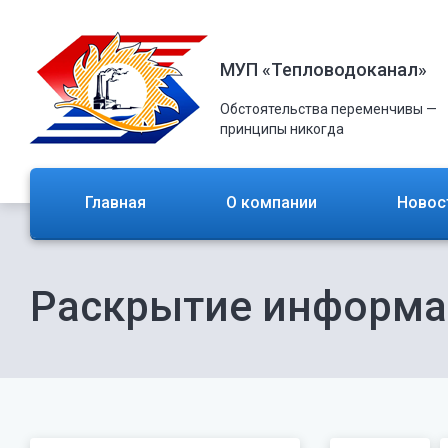
МУП «Тепловодоканал»
Обстоятельства переменчивы —
принципы никогда
Главная
О компании
Новос
Раскрытие информ