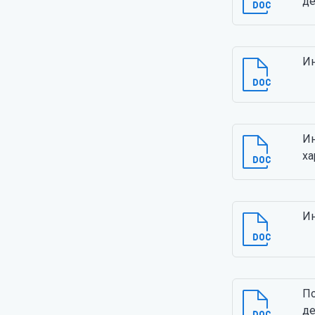
де
Ин
Ин
ха
Ин
По
де