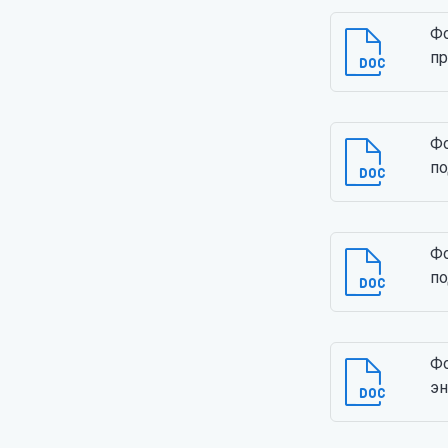
Фо
пр
Фо
по
Фо
по
Фо
эн